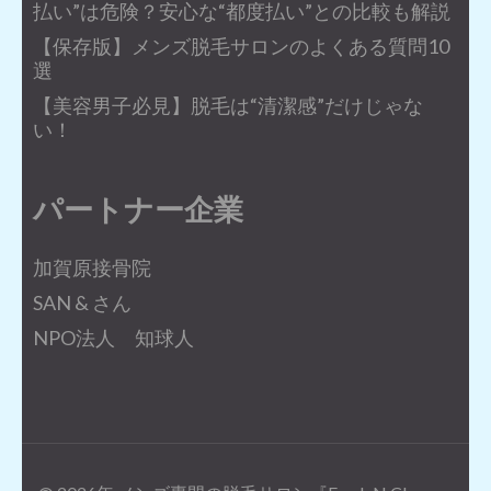
払い”は危険？安心な“都度払い”との比較も解説
【保存版】メンズ脱毛サロンのよくある質問10
選
【美容男子必見】脱毛は“清潔感”だけじゃな
い！
パートナー企業
加賀原接骨院
SAN & さん
NPO法人 知球人