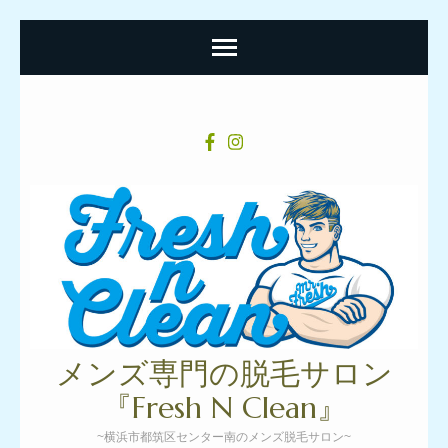
コ
ン
テ
ン
ツ
へ
ス
キ
ッ
プ
メンズ専門の脱毛サロン
(Enter
『Fresh N Clean』
を
~横浜市都筑区センター南のメンズ脱毛サロン~