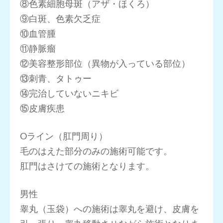
⑧色素細胞母斑（アザ・ほくろ）
⑨白斑、色素欠乏症
⑩血管腫
⑪静脈瘤
⑫美容整形部位（異物が入っている部位）
⑬刺青、タトゥー
⑭完治していないニキビ
⑮皮膚疾患
Oライン（肛門周り）
毛のはえた部分のみの施術可能です。
肛門はさけての施術となります。
男性
睾丸（玉袋）への施術は睾丸を避け、皮膚を