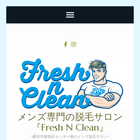
コ
ン
テ
ン
ツ
へ
ス
キ
ッ
プ
メンズ専門の脱毛サロン
(Enter
『Fresh N Clean』
を
~横浜市都筑区センター南のメンズ脱毛サロン~