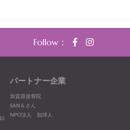
Follow：
パートナー企業
一
加賀原接骨院
SAN & さん
NPO法人 知球人
0