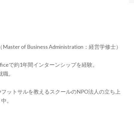
of Business Administration：経営学修士）
k Officeで約1年間インターンシップを経験。
就職。
フットサルを教えるスクールのNPO法人の立ち上
ト中。