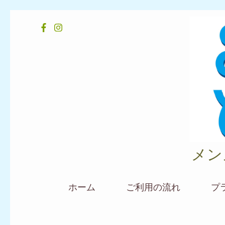
コ
ン
テ
ン
ツ
へ
ス
キ
ッ
メン
プ
(Enter
を
ホーム
ご利用の流れ
プ
押
す)