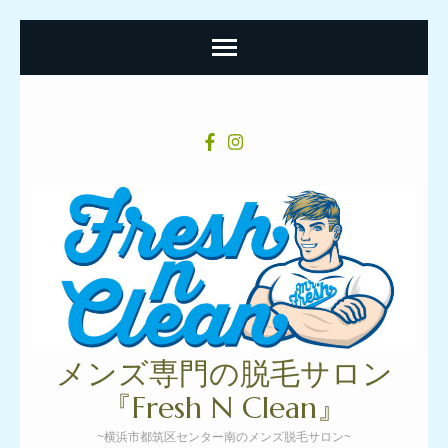
コ
ン
テ
ン
ツ
へ
ス
キ
ッ
プ
メンズ専門の脱毛サロン
(Enter
『Fresh N Clean』
を
~横浜市都筑区センター南のメンズ脱毛サロン~