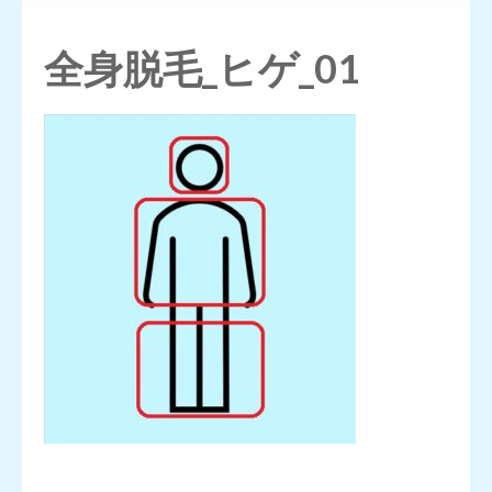
押
す)
全身脱毛_ヒゲ_01