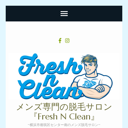
コ
ン
テ
ン
ツ
へ
ス
キ
ッ
プ
メンズ専門の脱毛サロン
(Enter
『Fresh N Clean』
を
~横浜市都筑区センター南のメンズ脱毛サロン~