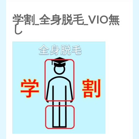
押
す)
学割_全身脱毛_VIO無
し