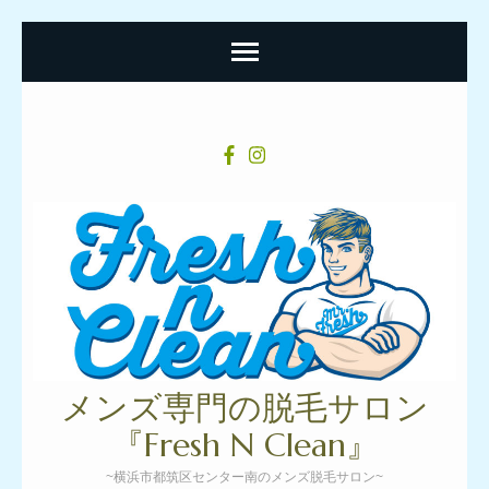
コ
ン
テ
ン
ツ
へ
ス
キ
ッ
プ
メンズ専門の脱毛サロン
(Enter
『Fresh N Clean』
を
~横浜市都筑区センター南のメンズ脱毛サロン~