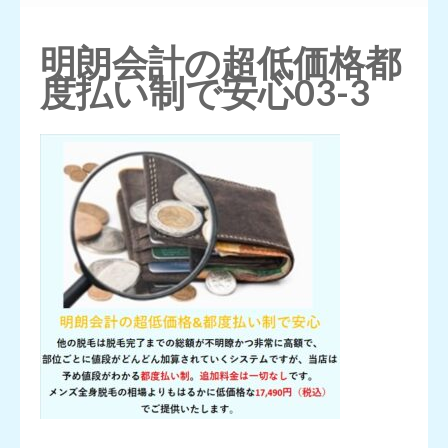
押
す)
明朗会計の超低価格都
度払い制で安心03-3