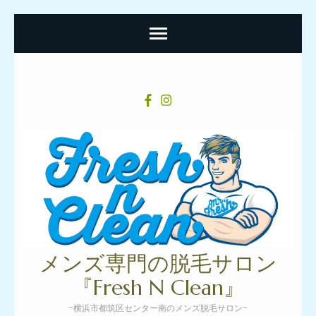
コ
ン
テ
ン
ツ
へ
ス
キ
ッ
プ
メンズ専門の脱毛サロン
(Enter
『Fresh N Clean』
を
~横浜市都筑区センター南のメンズ脱毛サロン~