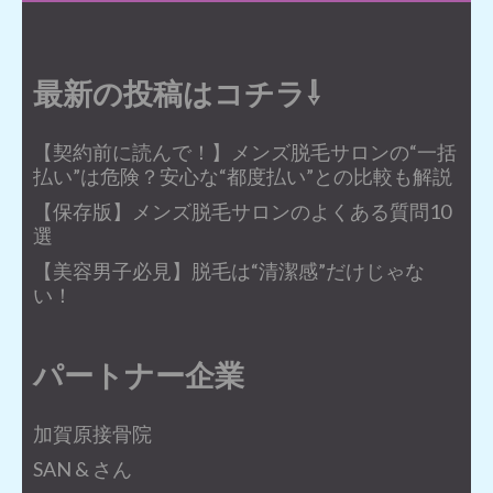
最新の投稿はコチラ⇩
【契約前に読んで！】メンズ脱毛サロンの“一括
払い”は危険？安心な“都度払い”との比較も解説
【保存版】メンズ脱毛サロンのよくある質問10
選
【美容男子必見】脱毛は“清潔感”だけじゃな
い！
パートナー企業
加賀原接骨院
SAN & さん