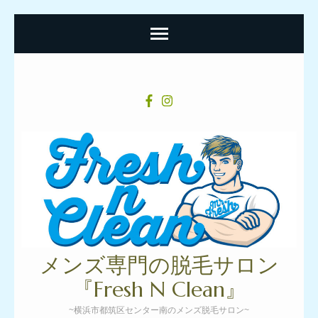
コ
ン
テ
ン
ツ
へ
ス
キ
ッ
プ
メンズ専門の脱毛サロン
(Enter
『Fresh N Clean』
を
~横浜市都筑区センター南のメンズ脱毛サロン~