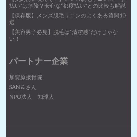
払い”は危険？安心な“都度払い”との比較も解説
【保存版】メンズ脱毛サロンのよくある質問10
選
【美容男子必見】脱毛は“清潔感”だけじゃな
い！
パートナー企業
加賀原接骨院
SAN & さん
NPO法人 知球人